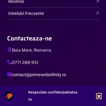
Recenzii
Intrebări Frecvente
Contacteaza-ne
Baia Mare, Romania
0771 288 951
contact@primewebinfinity.ro
Orar de Lucru:
Respectăm confidențialitatea
Luni – Vineri: 8:00 AM – 8:00 PM
ta
Sambata: 8:00 AM – 4:00 PM