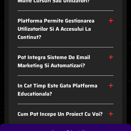
M
U
L
T
E
C
U
R
S
U
R
I
S
A
U
U
T
I
L
I
Z
A
T
O
R
I
?
P
L
A
T
F
O
R
M
A
P
E
R
M
I
T
E
G
E
S
T
I
O
N
A
R
E
A
U
T
I
L
I
Z
A
T
O
R
I
L
O
R
S
I
A
A
C
C
E
S
U
L
U
I
L
A
C
O
N
T
I
N
U
T
?
P
O
T
I
N
T
E
G
R
A
S
I
S
T
E
M
E
D
E
E
M
A
I
L
M
A
R
K
E
T
I
N
G
S
I
A
U
T
O
M
A
T
I
Z
A
R
I
?
I
N
C
A
T
T
I
M
P
E
S
T
E
G
A
T
A
P
L
A
T
F
O
R
M
A
E
D
U
C
A
T
I
O
N
A
L
A
?
C
U
M
P
O
T
I
N
C
E
P
E
U
N
P
R
O
I
E
C
T
C
U
V
O
I
?