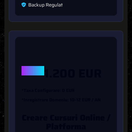
B
a
c
k
u
p
R
e
g
u
l
a
t
DE LA
1.200 EUR
*
T
A
X
A
C
O
N
F
G
U
R
A
R
E
:
0
E
U
R
*
I
N
R
E
G
I
S
T
R
A
R
E
D
O
M
E
N
I
U
:
1
0
-
1
2
E
U
R
/
A
N
C
R
E
A
R
E
C
U
R
S
U
R
I
O
N
L
I
N
E
/
P
L
A
T
F
O
R
M
A