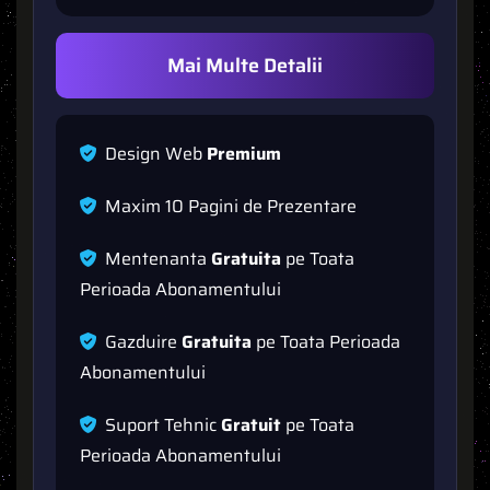
Mai Multe Detalii
D
e
s
i
g
n
W
e
b
P
r
e
m
i
u
m
M
a
x
i
m
1
0
P
a
g
i
n
i
d
e
P
r
e
z
e
n
t
a
r
e
M
e
n
t
e
n
a
n
t
a
G
r
a
t
u
i
t
a
p
e
T
o
a
t
a
P
e
r
i
o
a
d
a
A
b
o
n
a
m
e
n
t
u
l
u
i
G
a
z
d
u
i
r
e
G
r
a
t
u
i
t
a
p
e
T
o
a
t
a
P
e
r
i
o
a
d
a
A
b
o
n
a
m
e
n
t
u
l
u
i
S
u
p
o
r
t
T
e
h
n
i
c
G
r
a
t
u
i
t
p
e
T
o
a
t
a
P
e
r
i
o
a
d
a
A
b
o
n
a
m
e
n
t
u
l
u
i