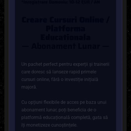
*
I
N
R
E
G
I
S
T
R
A
R
E
D
O
M
E
N
I
U
:
1
0
-
1
2
E
U
R
/
A
N
C
R
E
A
R
E
C
U
R
S
U
R
I
O
N
L
I
N
E
/
P
L
A
T
F
O
R
M
A
E
D
U
C
A
T
I
O
N
A
L
A
—
A
B
O
N
A
M
E
N
T
L
U
N
A
R
—
Un pachet perfect pentru experții și trainerii
care doresc să lanseze rapid primele
cursuri online, fără o investiție inițială
majoră.
Cu opțiuni flexibile de acces pe baza unui
abonament lunar, poți beneficia de o
platformă educațională completă, gata să
îți monetizeze cunoștințele.