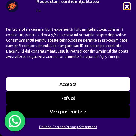
Respectăm confidențialitatea
ta
Pentru a oferi cea mai bună experiență, folosim tehnologii, cum ar fi
cookie-uri, pentru a stoca și/sau accesa informațiile despre dispozitive.
Categorii
Consimțământul pentru aceste tehnologii ne permite să procesăm date,
cum ar fi comportamentul de navigare sau ID-uri unice pe acest site.
Dacă nu îți dai consimțământul sau îți retragi consimțământul dat poate
avea afecte negative asupra unor anumite funcționalități și funcții.
Website De Prezentare
Acceptă
Refuză
Magazin Online
Vezi preferințele
Platforma Educationala / Cursuri
Politica Cookies
Privacy Statement
Online