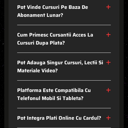
P
O
T
V
I
N
D
E
C
U
R
S
U
R
I
P
E
B
A
Z
A
D
E
A
B
O
N
A
M
E
N
T
L
U
N
A
R
?
C
U
M
P
R
I
M
E
S
C
C
U
R
S
A
N
T
I
I
A
C
C
E
S
L
A
C
U
R
S
U
R
I
D
U
P
A
P
L
A
T
A
?
P
O
T
A
D
A
U
G
A
S
I
N
G
U
R
C
U
R
S
U
R
I
,
L
E
C
T
I
I
S
I
M
A
T
E
R
I
A
L
E
V
I
D
E
O
?
P
L
A
T
F
O
R
M
A
E
S
T
E
C
O
M
P
A
T
I
B
I
L
A
C
U
T
E
L
E
F
O
N
U
L
M
O
B
I
L
S
I
T
A
B
L
E
T
A
?
P
O
T
I
N
T
E
G
R
A
P
L
A
T
I
O
N
L
I
N
E
C
U
C
A
R
D
U
L
?