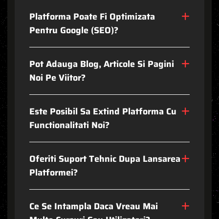
P
L
A
T
F
O
R
M
A
P
O
A
T
E
F
I
O
P
T
I
M
I
Z
A
T
A
P
E
N
T
R
U
G
O
O
G
L
E
(
S
E
O
)
?
P
O
T
A
D
A
U
G
A
B
L
O
G
,
A
R
T
I
C
O
L
E
S
I
P
A
G
I
N
I
N
O
I
P
E
V
I
I
T
O
R
?
E
S
T
E
P
O
S
I
B
I
L
S
A
E
X
T
I
N
D
P
L
A
T
F
O
R
M
A
C
U
F
U
N
C
T
I
O
N
A
L
I
T
A
T
I
N
O
I
?
O
F
E
R
I
T
I
S
U
P
O
R
T
T
E
H
N
I
C
D
U
P
A
L
A
N
S
A
R
E
A
P
L
A
T
F
O
R
M
E
I
?
C
E
S
E
I
N
T
A
M
P
L
A
D
A
C
A
V
R
E
A
U
M
A
I