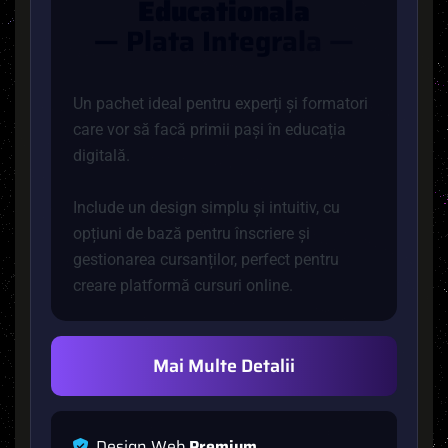
E
D
U
C
A
T
I
O
N
A
L
A
—
P
L
A
T
A
I
N
T
E
G
R
A
L
A
—
Un pachet ideal pentru experți și formatori
care vor să facă primii pași în educația
digitală.
Include un design simplu și intuitiv, cu
opțiuni de bază pentru înscriere și
gestionarea cursanților, perfect pentru
creare platformă cursuri online.
Mai Multe Detalii
D
e
s
i
g
n
W
e
b
P
r
e
m
i
u
m