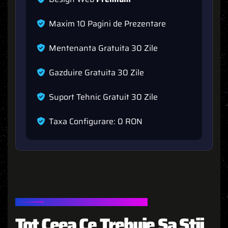
M
a
x
i
m
1
0
P
a
g
i
n
i
d
e
P
r
e
z
e
n
t
a
r
e
M
e
n
t
e
n
a
n
t
a
G
r
a
t
u
i
t
a
3
0
Z
i
l
e
G
a
z
d
u
i
r
e
G
r
a
t
u
i
t
a
3
0
Z
i
l
e
S
u
p
o
r
t
T
e
h
n
i
c
G
r
a
t
u
i
t
3
0
Z
i
l
e
T
a
x
a
C
o
n
f
g
u
r
a
r
e
:
0
R
O
N
INTREBARI FRECVENTE
Tot Ceea Ce Trebuie Sa Stii