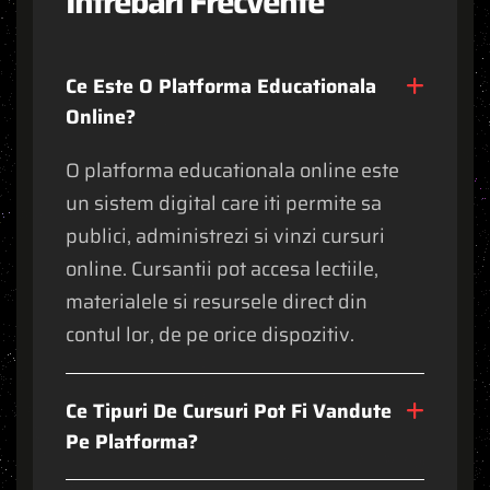
Î
n
t
r
e
b
ă
r
i
F
r
e
c
v
e
n
t
e
C
E
E
S
T
E
O
P
L
A
T
F
O
R
M
A
E
D
U
C
A
T
I
O
N
A
L
A
O
N
L
I
N
E
?
O platforma educationala online este
un sistem digital care iti permite sa
publici, administrezi si vinzi cursuri
online. Cursantii pot accesa lectiile,
materialele si resursele direct din
contul lor, de pe orice dispozitiv.
C
E
T
I
P
U
R
I
D
E
C
U
R
S
U
R
I
P
O
T
F
I
V
A
N
D
U
T
E
P
E
P
L
A
T
F
O
R
M
A
?