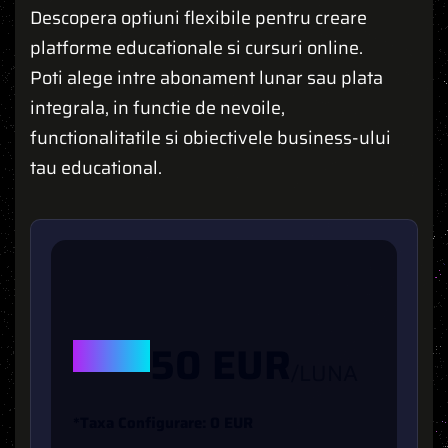
Descopera optiuni flexibile pentru creare
platforme educationale si cursuri online.
Poti alege intre abonament lunar sau plata
integrala, in functie de nevoile,
functionalitatile si obiectivele business-ului
tau educational.
DE LA
50 EUR
/LUNA
*
T
A
X
A
C
O
N
F
G
U
R
A
R
E
:
0
E
U
R