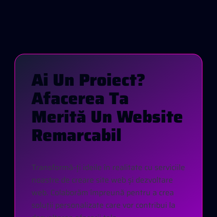
A
I
U
N
P
R
O
I
E
C
T
?
A
F
A
C
E
R
E
A
T
A
M
E
R
I
T
Ă
U
N
W
E
B
S
I
T
E
R
E
M
A
R
C
A
B
I
L
Transformă-ți ideile în realitate cu serviciile
noastre de creare site web și dezvoltare
web. Colaborăm împreună pentru a crea
soluții personalizate care vor contribui la