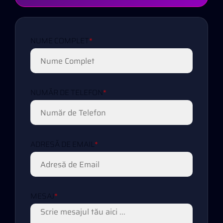
NUME COMPLET
*
NUMĂR DE TELEFON
*
ADRESĂ DE EMAIL
*
MESAJ
*