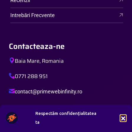
Recenzii
Intrebări Frecvente
Contacteaza-ne
Baia Mare, Romania
0771 288 951
contact@primewebinfinity.ro
Orar de Lucru:
Respectăm confidențialitatea
Luni – Vineri: 8:00 AM – 8:00 PM
ta
Sambata: 8:00 AM – 4:00 PM