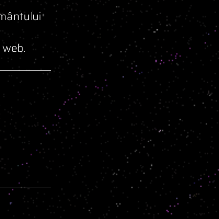
ământului
l web.