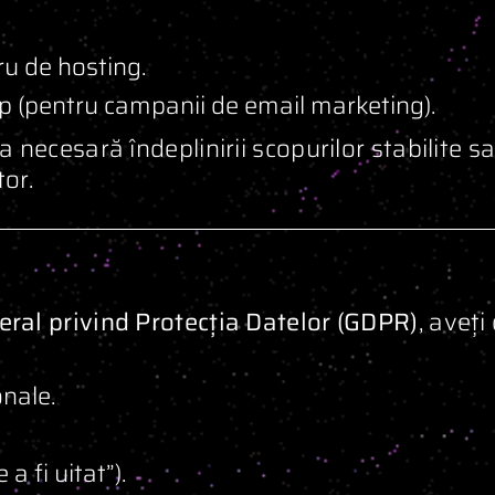
ru de hosting.
 (pentru campanii de email marketing).
 necesară îndeplinirii scopurilor stabilite s
tor.
ral privind Protecția Datelor (GDPR)
, aveți
nale.
a fi uitat”).