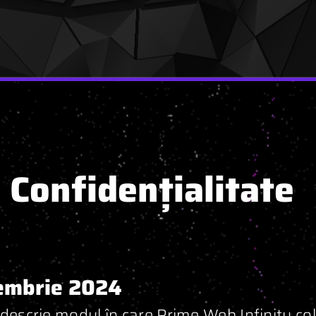
e Confidențialitate
cembrie 2024
 descrie modul în care Prime Web Infinity co