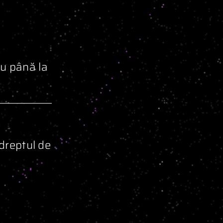
au până la
 dreptul de