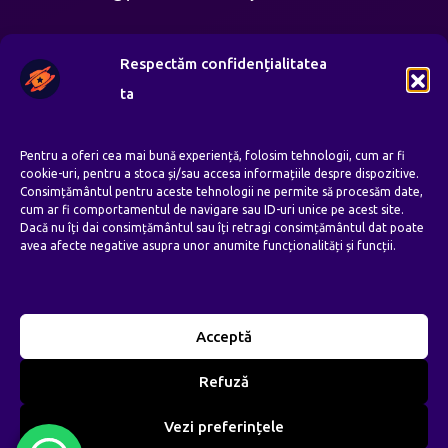
Orar de Lucru:
Respectăm confidențialitatea
Luni – Vineri: 8:00 AM – 8:00 PM
ta
Sambata: 8:00 AM – 4:00 PM
Duminica: —
Pentru a oferi cea mai bună experiență, folosim tehnologii, cum ar fi
cookie-uri, pentru a stoca și/sau accesa informațiile despre dispozitive.
Consimțământul pentru aceste tehnologii ne permite să procesăm date,
cum ar fi comportamentul de navigare sau ID-uri unice pe acest site.
Follow Us
Dacă nu îți dai consimțământul sau îți retragi consimțământul dat poate
avea afecte negative asupra unor anumite funcționalități și funcții.
Acceptă
2026
Prime Web Infinity. Toate drepturile
©
Refuză
rezervate.
Vezi preferințele
Politica Cookies
Politica de Confidentialitate