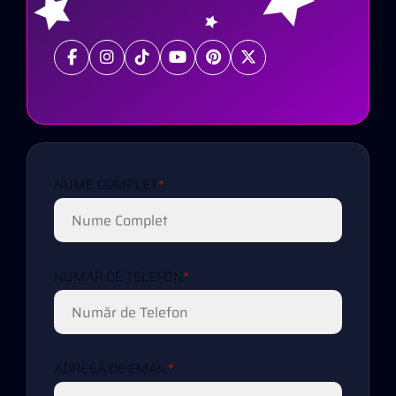
NUME COMPLET
*
NUMĂR DE TELEFON
*
ADRESĂ DE EMAIL
*