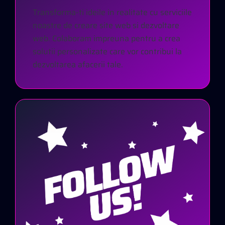
Transforma-ti ideile in realitate cu serviciile
noastre de creare site web si dezvoltare
web. Colaboram impreuna pentru a crea
solutii personalizate care vor contribui la
dezvoltarea afacerii tale.