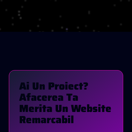
A
I
U
N
P
R
O
I
E
C
T
?
A
F
A
C
E
R
E
A
T
A
M
E
R
I
T
A
U
N
W
E
B
S
I
T
E
R
E
M
A
R
C
A
B
I
L