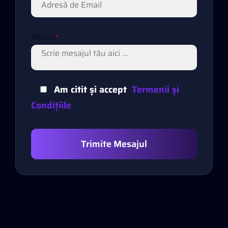
MESAJ
*
Am citit și accept
Termenii și
Condițiile
Trimite Mesajul