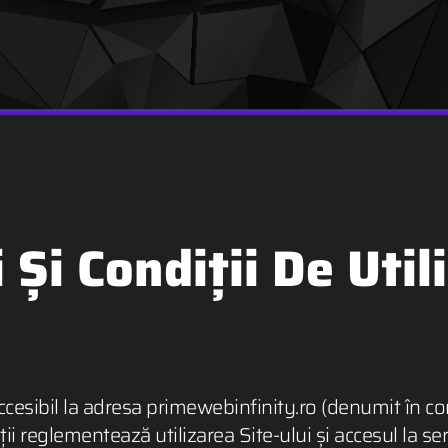
Și Condiții De Util
accesibil la adresa primewebinfinity.ro (denumit în co
i reglementează utilizarea Site-ului și accesul la se