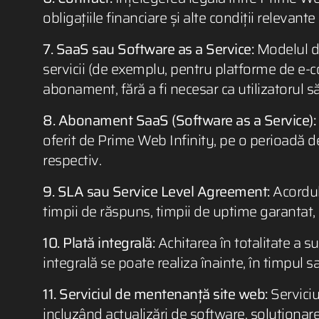
obligațiile financiare și alte condiții relevant
7. SaaS sau Software as a Service:
Modelul de 
servicii (de exemplu, pentru platforme de e-c
abonament, fără a fi necesar ca utilizatorul să 
8. Abonament SaaS (Software as a Service):
oferit de Prime Web Infinity, pe o perioadă de
respectiv.
9. SLA sau Service Level Agreement:
Acordul 
timpii de răspuns, timpii de uptime garantat, ș
10. Plată integrală:
Achitarea în totalitate a s
integrală se poate realiza înainte, în timpul s
11. Serviciul de mentenanță site web:
Serviciu
incluzând actualizări de software, soluționare