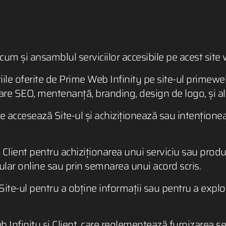
ecum și ansamblul serviciilor accesibile pe acest sit
țiile oferite de Prime Web Infinity pe site-ul primewebi
zare SEO, mentenanță, branding, design de logo, și al
re accesează Site-ul și achiziționează sau intenționea
 Client pentru achiziționarea unui serviciu sau produ
ular online sau prin semnarea unui acord scris.
te-ul pentru a obține informații sau pentru a explora 
Infinity și Client, care reglementează furnizarea serv