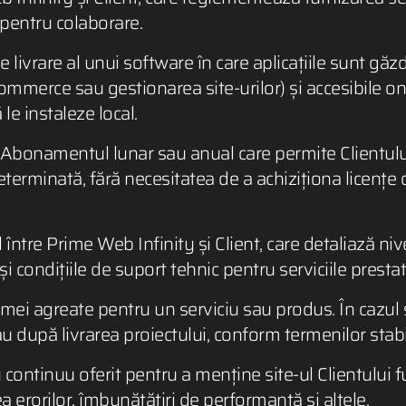
e pentru colaborare.
livrare al unui software în care aplicațiile sunt găz
ommerce sau gestionarea site-urilor) și accesibile on
le instaleze local.
Abonamentul lunar sau anual care permite Clientulu
terminată, fără necesitatea de a achiziționa licențe 
între Prime Web Infinity și Client, care detaliază nive
i condițiile de suport tehnic pentru serviciile prestat
umei agreate pentru un serviciu sau produs. În cazul 
au după livrarea proiectului, conform termenilor stabili
 continuu oferit pentru a menține site-ul Clientului f
a erorilor, îmbunătățiri de performanță și altele.