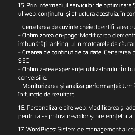
15. Prin intermediul serviciilor de optimizare 
ul web, conținutul și structura acestuia, în co
–
Cercetarea de cuvinte cheie:
Identificarea cu
–
Optimizarea on-page:
Modificarea elementelo
îmbunătăți ranking-ul în motoarele de căutar
–
Crearea de conținut de calitate:
Generarea de 
SEO.
–
Optimizarea experienței utilizatorului:
Îmbună
conversiile.
–
Monitorizarea și analiza performanței:
Urmăr
în funcție de rezultate.
16. Personalizare site web:
Modificarea și adap
pentru a se potrivi nevoilor și preferințelor ac
17. WordPress:
Sistem de management al conțin