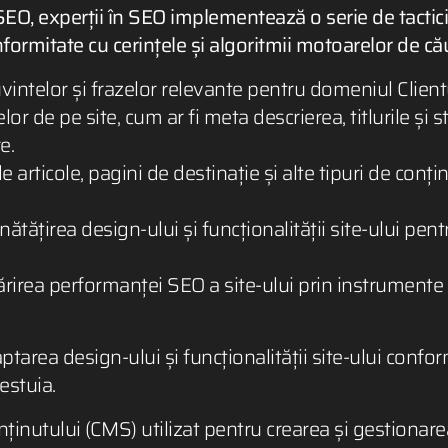
SEO, experții în SEO implementează o serie de tactici 
nformitate cu cerințele și algoritmii motoarelor de cău
vintelor și frazelor relevante pentru domeniul Clientu
r de pe site, cum ar fi meta descrierea, titlurile și 
e.
articole, pagini de destinație și alte tipuri de conț
tățirea design-ului și funcționalității site-ului pentr
irea performanței SEO a site-ului prin instrumente de
tarea design-ului și funcționalității site-ului conform
estuia.
utului (CMS) utilizat pentru crearea și gestionarea