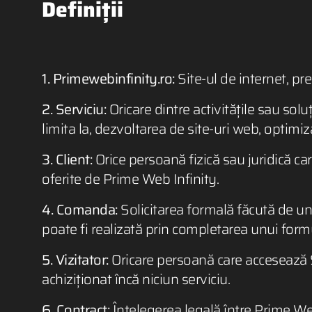
Definiții
1. Primewebinfinity.ro:
Site-ul de internet, pr
2. Serviciu:
Oricare dintre activitățile sau solu
limita la, dezvoltarea de site-uri web, optimi
3. Client:
Orice persoană fizică sau juridică ca
oferite de Prime Web Infinity.
4. Comanda:
Solicitarea formală făcută de un
poate fi realizată prin completarea unui form
5. Vizitator:
Oricare persoană care accesează Si
achiziționat încă niciun serviciu.
6. Contract:
Înțelegerea legală între Prime Web 