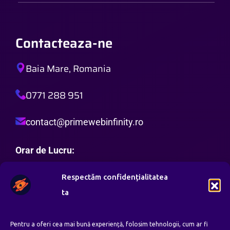
Contacteaza-ne
Baia Mare, Romania
0771 288 951
contact@primewebinfinity.ro
Orar de Lucru:
Luni – Vineri: 8:00 AM – 8:00 PM
Respectăm confidențialitatea
Sambata: 8:00 AM – 4:00 PM
ta
Duminica: —
Pentru a oferi cea mai bună experiență, folosim tehnologii, cum ar fi