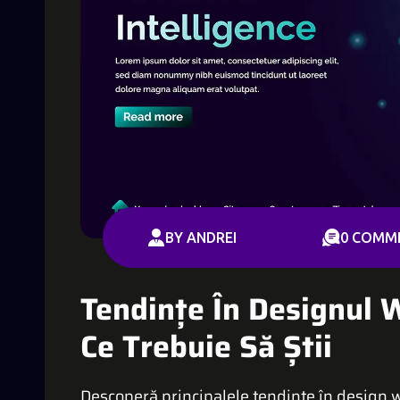
BY ANDREI
0 COMM
Tendințe În Designul
Ce Trebuie Să Știi
Descoperă principalele tendințe în design