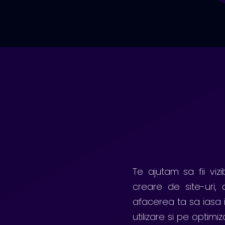
Te ajutam sa fii viz
creare de site-uri,
afacerea ta sa iasa
utilizare si pe opti