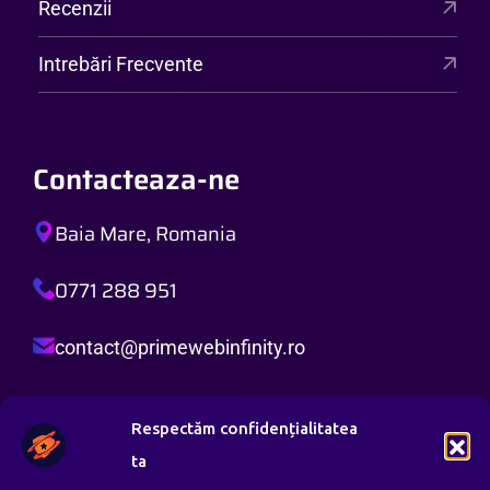
Recenzii
Intrebări Frecvente
Contacteaza-ne
Baia Mare, Romania
0771 288 951
contact@primewebinfinity.ro
Orar de Lucru:
Respectăm confidențialitatea
Luni – Vineri: 8:00 AM – 8:00 PM
ta