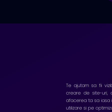
Te ajutam sa fii viz
creare de site-uri,
afacerea ta sa iasa
utilizare si pe opti