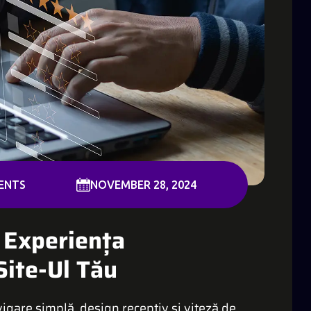
ENTS
NOVEMBER 28, 2024
 Experiența
Site-Ul Tău
igare simplă, design receptiv și viteză de