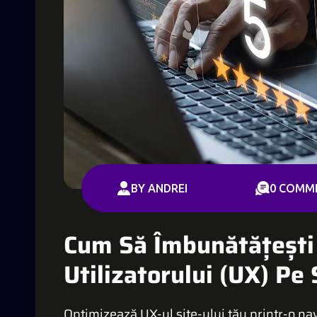
BY ANDREI
0 COMM
Cum Să Îmbunătățești
Utilizatorului (UX) Pe 
Optimizează UX-ul site-ului tău printr-o nav