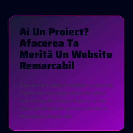
A
I
U
N
P
R
O
I
E
C
T
?
A
F
A
C
E
R
E
A
T
A
M
E
R
I
T
Ă
U
N
W
E
B
S
I
T
E
R
E
M
A
R
C
A
B
I
L
Transformă-ți ideile în realitate cu serviciile
noastre de creare site web și dezvoltare
web. Colaborăm împreună pentru a crea
soluții personalizate care vor contribui la
dezvoltarea afacerii tale.