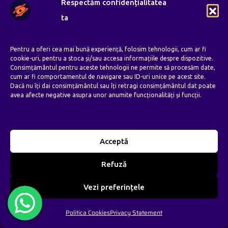
Respectăm confidențialitatea
ta
Contacteaza-ne
Pentru a oferi cea mai bună experiență, folosim tehnologii, cum ar fi
cookie-uri, pentru a stoca și/sau accesa informațiile despre dispozitive.
Consimțământul pentru aceste tehnologii ne permite să procesăm date,
Baia Mare, Romania
cum ar fi comportamentul de navigare sau ID-uri unice pe acest site.
Dacă nu îți dai consimțământul sau îți retragi consimțământul dat poate
avea afecte negative asupra unor anumite funcționalități și funcții.
0771 288 951
contact@primewebinfinity.ro
Acceptă
Orar de Lucru:
Refuză
Luni – Vineri: 8:00 AM – 8:00 PM
Vezi preferințele
Sambata: 8:00 AM – 4:00 PM
Duminica: —
Politica Cookies
Privacy Statement