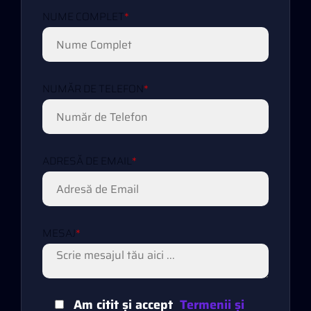
NUME COMPLET
*
NUMĂR DE TELEFON
*
ADRESĂ DE EMAIL
*
MESAJ
*
Am citit și accept
Termenii și