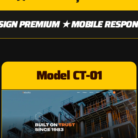
RESPONSIVE ★ NAVIGARE UȘOARĂ 
Model CT-01