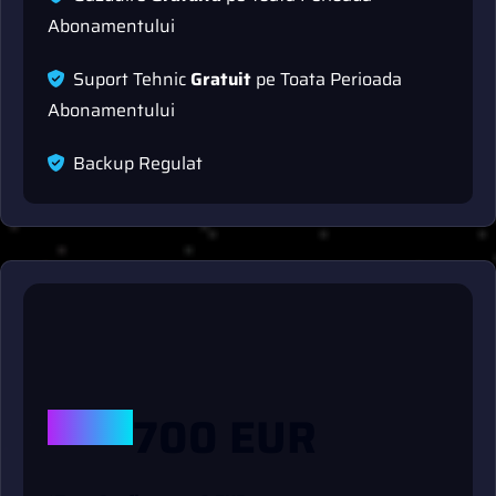
A
b
o
n
a
m
e
n
t
u
l
u
i
S
u
p
o
r
t
T
e
h
n
i
c
G
r
a
t
u
i
t
p
e
T
o
a
t
a
P
e
r
i
o
a
d
a
A
b
o
n
a
m
e
n
t
u
l
u
i
B
a
c
k
u
p
R
e
g
u
l
a
t
DE LA
700 EUR