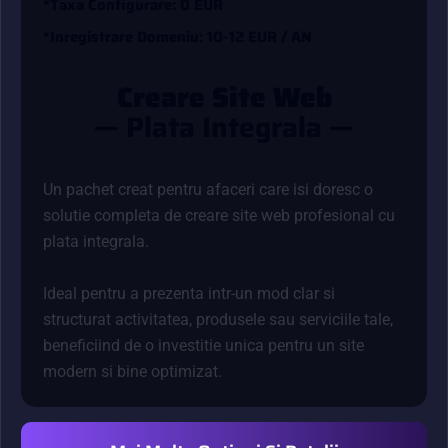
*
T
A
X
A
C
O
N
F
G
U
R
A
R
E
:
0
E
U
R
*
I
N
R
E
G
I
S
T
R
A
R
E
D
O
M
E
N
I
U
:
1
0
-
1
2
E
U
R
/
A
N
C
R
E
A
R
E
S
I
T
E
W
E
B
—
P
L
A
T
A
I
N
T
E
G
R
A
L
A
—
Un pachet creat pentru afaceri care isi doresc o
solutie completa de creare site web profesional cu
plata integrala.
Ideal pentru a prezenta intr-un mod clar si
structurat activitatea, produsele sau serviciile tale,
beneficiind de o investitie unica pentru un site
modern si bine optimizat.