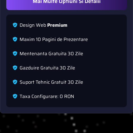
Mai Multe Optiuni Si Detalii
D
e
s
i
g
n
W
e
b
P
r
e
m
i
u
m
M
a
x
i
m
1
0
P
a
g
i
n
i
d
e
P
r
e
z
e
n
t
a
r
e
M
e
n
t
e
n
a
n
t
a
G
r
a
t
u
i
t
a
3
0
Z
i
l
e
G
a
z
d
u
i
r
e
G
r
a
t
u
i
t
a
3
0
Z
i
l
e
S
u
p
o
r
t
T
e
h
n
i
c
G
r
a
t
u
i
t
3
0
Z
i
l
e
T
a
x
a
C
o
n
f
g
u
r
a
r
e
:
0
R
O
N