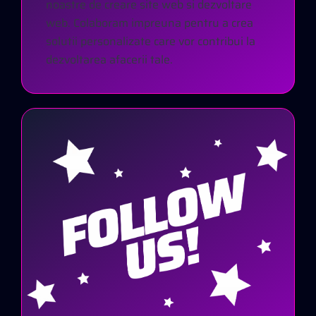
noastre de creare site web si dezvoltare
web. Colaboram impreuna pentru a crea
solutii personalizate care vor contribui la
dezvoltarea afacerii tale.