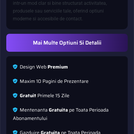
intr-un mod clar si bine structurat activitatea,
produsele sau serviciile tale, oferind optiuni
moderne si accesibile de contact.
Mai Multe Optiuni Si Detalii
D
e
s
i
g
n
W
e
b
P
r
e
m
i
u
m
M
a
x
i
m
1
0
P
a
g
i
n
i
d
e
P
r
e
z
e
n
t
a
r
e
G
r
a
t
u
i
t
P
r
i
m
e
l
e
1
5
Z
i
l
e
M
e
n
t
e
n
a
n
t
a
G
r
a
t
u
i
t
a
p
e
T
o
a
t
a
P
e
r
i
o
a
d
a
A
b
o
n
a
m
e
n
t
u
l
u
i
G
a
z
d
u
i
r
e
G
r
a
t
u
i
t
a
p
e
T
o
a
t
a
P
e
r
i
o
a
d
a