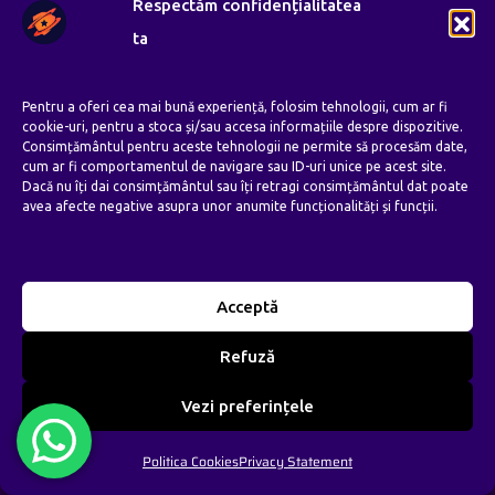
Respectăm confidențialitatea
ta
Pentru a oferi cea mai bună experiență, folosim tehnologii, cum ar fi
cookie-uri, pentru a stoca și/sau accesa informațiile despre dispozitive.
Consimțământul pentru aceste tehnologii ne permite să procesăm date,
cum ar fi comportamentul de navigare sau ID-uri unice pe acest site.
Dacă nu îți dai consimțământul sau îți retragi consimțământul dat poate
avea afecte negative asupra unor anumite funcționalități și funcții.
Acceptă
Refuză
Vezi preferințele
Te ajutam sa fii vizibil online cu solutii
Politica Cookies
Privacy Statement
moderne de design si creare de site-uri,