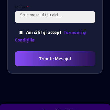
MESAJ
*
Am citit și accept
Termenii și
Condițiile
Trimite Mesajul