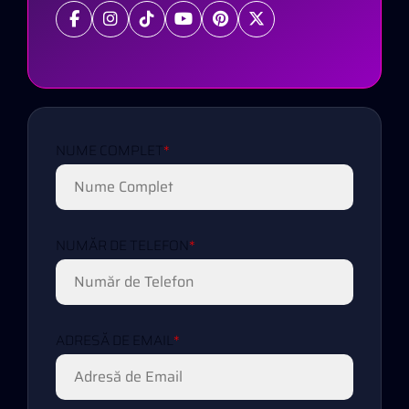
NUME COMPLET
*
NUMĂR DE TELEFON
*
ADRESĂ DE EMAIL
*