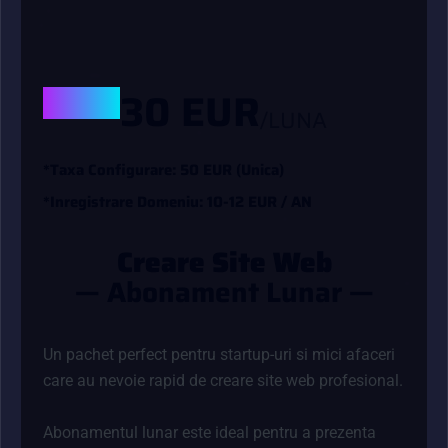
DE LA
30 EUR
/LUNA
*
T
A
X
A
C
O
N
F
G
U
R
A
R
E
:
5
0
E
U
R
(
U
N
I
C
A
)
*
I
N
R
E
G
I
S
T
R
A
R
E
D
O
M
E
N
I
U
:
1
0
-
1
2
E
U
R
/
A
N
C
R
E
A
R
E
S
I
T
E
W
E
B
—
A
B
O
N
A
M
E
N
T
L
U
N
A
R
—
Un pachet perfect pentru startup-uri si mici afaceri
care au nevoie rapid de creare site web profesional.
Abonamentul lunar este ideal pentru a prezenta