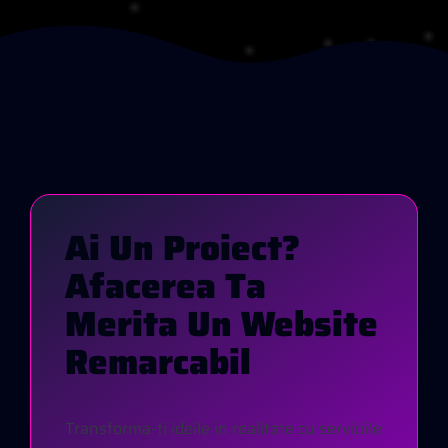
A
I
U
N
P
R
O
I
E
C
T
?
A
F
A
C
E
R
E
A
T
A
M
E
R
I
T
A
U
N
W
E
B
S
I
T
E
R
E
M
A
R
C
A
B
I
L
Transforma-ti ideile in realitate cu serviciile